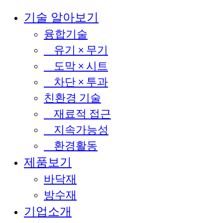
기술 알아보기
융합기술
유기 × 무기
도막 × 시트
차단 × 투과
친환경 기술
재료적 접근
지속가능성
환경활동
제품보기
바닥재
방수재
기업소개